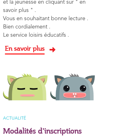
et la jeunesse en cliquant sur " en
savoir plus " .
Vous en souhaitant bonne lecture .
Bien cordialement .
Le service loisirs éducatifs .
En savoir plus
Image aperçu
TYPE D'ARTICLE
ACTUALITÉ
Modalités d'inscriptions