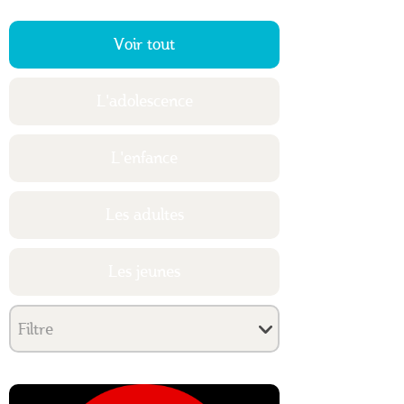
Voir tout
L'adolescence
L'enfance
Les adultes
Les jeunes
Filtre
Image aperçu